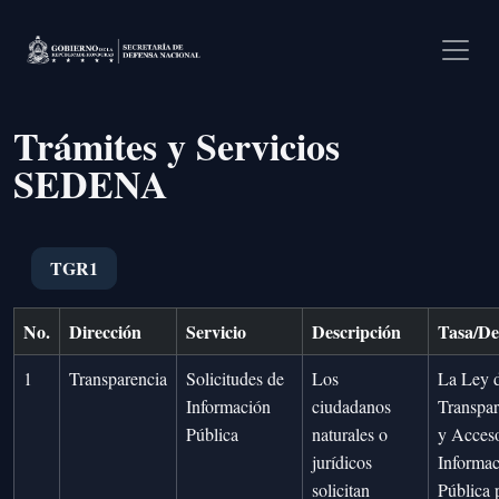
Pasar al contenido principal
Trámites y Servicios
SEDENA
TGR1
No.
Dirección
Servicio
Descripción
Tasa/De
1
Transparencia
Solicitudes de
Los
La Ley 
Información
ciudadanos
Transpar
Pública
naturales o
y Acceso
jurídicos
Informa
solicitan
Pública 