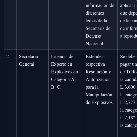
información de
aplicar 
diferentes
que dep
temas de la
de la ca
Secretaría de
de infor
Defensa
a reprodu
Nacional.
2
Secretaría
Licencia de
Extender la
Se debe
General
Experto en
respectiva
pagar un
Explosivos en
Resolución y
de TGR-
Categoría A,
Autorización
la canti
B, C.
para la
L.3,600.
Manipulación
la categ
de Explosivos.
L.2,777.
la catego
L.2,182.
la catego