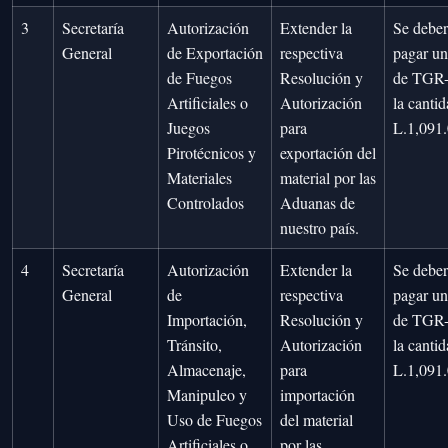
3
Secretaría
Autorización
Extender la
Se debe
General
de Exportación
respectiva
pagar un
de Fuegos
Resolución y
de TGR-
Artificiales o
Autorización
la canti
Juegos
para
L.1,091.
Pirotécnicos y
exportación del
Materiales
material por las
Controlados
Aduanas de
nuestro país.
4
Secretaría
Autorización
Extender la
Se debe
General
de
respectiva
pagar un
Importación,
Resolución y
de TGR-
Tránsito,
Autorización
la canti
Almacenaje,
para
L.1,091.
Manipuleo y
importación
Uso de Fuegos
del material
Artificiales o
por las