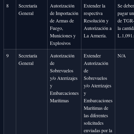
8
Secretaría
Autorización
Extender la
Se debe
General
de Importación
respectiva
pagar un
de Armas de
Resolución y
de TGR-
Fuego,
Autorización a
la canti
Municiones y
La Armería.
L.1,091.
Explosivos
9
Secretaría
Autorización
Extender
N/A
General
de
Autorización
Sobrevuelos
de
y/o Aterrizajes
Sobrevuelos
y
y/o Aterrizajes
Embarcaciones
y
Marítimas
Embarcaciones
Marítimas de
las diferentes
solicitudes
enviadas por la