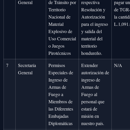
General
de Tránsito por
respectiva
pagar un
Territorio
Resolución y
de TGR-
Nacional de
Autorización
la canti
Material
para el ingreso
L.1,091.
Explosivo de
y salida del
Uso Comercial
material del
o Juegos
territorio
Pirotécnicos
hondureño.
7
Secretaría
Permisos
Extender
N/A
General
Especiales de
autorización de
Ingreso de
ingreso de
Armas de
Armas de
Fuego a
Fuego al
Miembros de
personal que
las Diferentes
estará de
Embajadas
misión en
Diplomáticas
nuestro país.